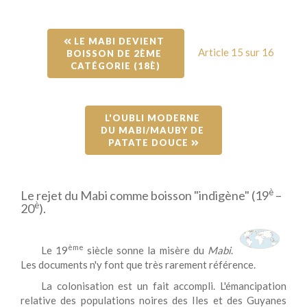
 LE MABI DEVIENT 
Article 15 sur 16
BOISSON DE 2ÈME 
CATÉGORIE (18È)
L'OUBLI MODERNE 
DU MABI/MAUBY DE 
PATATE DOUCE 
è
Le rejet du Mabi comme boisson "indigène" (19
–
è
20
).
ème
Le 19
siècle sonne la misère du
Mabi
.
Les documents n'y font que très rarement référence.
La colonisation est un fait accompli. L'émancipation
relative des populations noires des Iles et des Guyanes