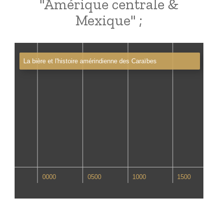
"Amérique centrale &
Mexique" ;
La bière et l'histoire amérindienne des Caraïbes
-0500
0000
0500
1000
1500