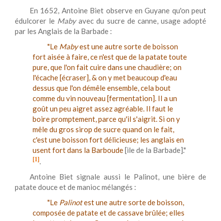
En 1652, Antoine Biet observe en Guyane qu'on peut
édulcorer le
Maby
avec du sucre de canne, usage adopté
par les Anglais de la Barbade :
"Le
Maby
est une autre sorte de boisson
fort aisée à faire, ce n'est que de la patate toute
pure, que l'on fait cuire dans une chaudière; on
l'écache [écraser], & on y met beaucoup d'eau
dessus que l'on démêle ensemble, cela bout
comme du vin nouveau [fermentation]. Il a un
goût un peu aigret assez agréable. Il faut le
boire promptement, parce qu'il s'aigrit. Si on y
mêle du gros sirop de sucre quand on le fait,
c'est une boisson fort délicieuse; les anglais en
usent fort dans la Barboude
[ile de la Barbade]."
[1]
.
Antoine Biet signale aussi le Palinot, une bière de
patate douce et de manioc mélangés :
"Le
Palinot
est une autre sorte de boisson,
composée de patate et de cassave brûlée; elles