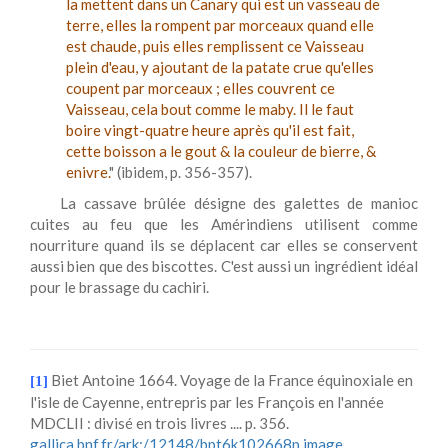
la mettent dans un Canary qui est un vasseau de
terre, elles la rompent par morceaux quand elle
est chaude, puis elles remplissent ce Vaisseau
plein d'eau, y ajoutant de la patate crue qu'elles
coupent par morceaux ; elles couvrent ce
Vaisseau, cela bout comme le maby. Il le faut
boire vingt-quatre heure après qu'il est fait,
cette boisson a le gout & la couleur de bierre, &
enivre.
" (ibidem, p. 356-357).
La cassave brûlée désigne des galettes de manioc
cuites au feu que les Amérindiens utilisent comme
nourriture quand ils se déplacent car elles se conservent
aussi bien que des biscottes. C'est aussi un ingrédient idéal
pour le brassage du cachiri.
Biet Antoine 1664. Voyage de la France équinoxiale en
[1]
l'isle de Cayenne, entrepris par les François en l'année
MDCLII : divisé en trois livres .... p. 356.
gallica.bnf.fr/ark:/12148/bpt6k102668p.image