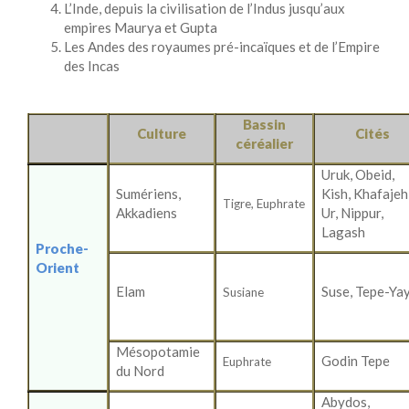
L’Inde, depuis la civilisation de l’Indus jusqu’aux
empires Maurya et Gupta
Les Andes des royaumes pré-incaïques et de l’Empire
des Incas
Bassin
Culture
Cités
céréalier
Uruk, Obeid,
Sumériens,
Kish, Khafajeh
Tigre,
Euphrate
Akkadiens
Ur, Nippur,
Lagash
Proche-
Orient
Elam
Suse, Tepe-Ya
Susiane
Mésopotamie
Godin Tepe
Euphrate
du Nord
Abydos,