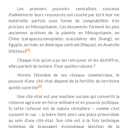
Les premiers pouvoirs centralisés soucieux
d'administrer leurs ressources ont couché par écrit leur vie
matérielle, parfois sous forme de comptabilités très
précises en Mésopotamie. Ces documents forment les plus
anciennes archives de la planète en Mésopotamie, en
Chine (carapaces/omoplates oraculaires des Shang), en
Egypte, en Inde, en Amérique centrale (Mayas), en Anatolie
[1]
(Hittites)
.
Chaque fois qu’on a pu les retrouver et les déchiffrer,
elles parlent de la bière. Pour quelles raisons ?
Hormis l’étendue de ses réseaux commerciaux, le
pouvoir d’une cité-état dépend de la fertilité du territoire
[2]
qu'elle contrôle
.
Une cité-état est une machine sociale qui convertit la
richesse agricole en force militaire et en pouvoir politique.
Si cette richesse est de nature céréalière – comme c’est
souvent le cas –, la bière tient alors une place primordiale
au sein d’une cité-état. Son rôle est à la fois technique
(schémas de brassage), économique (gestion de la