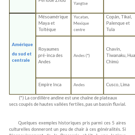
Période Zhou
Yangtse
Mésoamérique
Copán, Tikal,
Yucatan,
Maya et
Palenque et
Mexique
Toltèque
Tula
centre
Amérique
Royaumes
Chav
n,
í
du sud et
pré-inca des
Tiwanaku,
Hua
Andes (*)
centrale
Andes
Chim
ú
Empire Inca
Cusco, Lima
Andes
(*) La cordillère andine est une chaîne de plateaux
secs coupés de hautes vallées fertiles, pas un bassin fluvial.
Quelques exemples historiques pris parmi ces 5 aires
culturelles donneront un peu de chair à ces généralités. Si