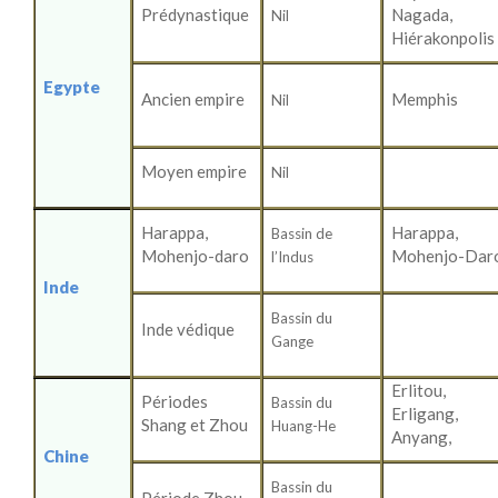
Prédynastique
Nagada,
Nil
Hiérakonpolis
Egypte
Ancien empire
Memphis
Nil
Moyen empire
Nil
Harappa,
Harappa,
Bassin de
Mohenjo-daro
Mohenjo-Dar
l’Indus
Inde
Bassin du
Inde védique
Gange
Erlitou,
Périodes
Bassin du
Erligang,
Shang et Zhou
Huang-He
Anyang,
Chine
Bassin du