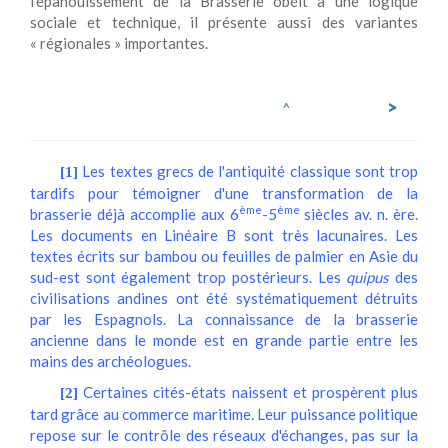
l'épanouissement de la Brasserie obéit à une logique
sociale et technique, il présente aussi des variantes
« régionales » importantes.
>
^
Les textes grecs de l'antiquité classique sont trop
[1]
tardifs pour témoigner d'une transformation de la
ème
ème
brasserie déjà accomplie aux 6
-5
siècles av. n. ère.
Les documents en Linéaire B sont très lacunaires. Les
textes écrits sur bambou ou feuilles de palmier en Asie du
sud-est sont également trop postérieurs. Les
quipus
des
civilisations andines ont été systématiquement détruits
par les Espagnols. La connaissance de la brasserie
ancienne dans le monde est en grande partie entre les
mains des archéologues.
Certaines cités-états naissent et prospèrent plus
[2]
tard grâce au commerce maritime. Leur puissance politique
repose sur le contrôle des réseaux d'échanges, pas sur la