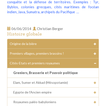
conquête et la défense de territoires. Exemples : Tyr,
Byblos, colonies grecques, cités maritimes de l'océan
indien, Java, Sumatra, archipels du Pacifique …
06/06/2014
Christian Berger
Histoire globale
Origine de la bière
Premiers villages, premiers brassins !
Cités-Etats et premiers royaumes
Greniers, Brasserie et Pouvoir politique
Elam, Sumer et Akkad (Mésopotamie)
Egypte de l'Ancien empire
Royaumes paléo-babyloniens