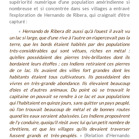
supériorité numérique d'une population amérindienne si
nombreuse et si concentrée dans ses villages a entravé
l'exploration de Hernando de Ribera, qui craignait d'être
capturé :
«
Hernando de Ribera dit aussi qu'à l'ouest il avait vu
un lac si large, que d'une rive à l'autre on n'apercevait pas la
terre, que les bords étaient habités par des populations
très-considérables qui sont vêtues, riches en métal :
qu'elles possédaient des pierres très-brillantes dont ils
bordaient leurs étoffes ; ces Indiens retiraient ces pierres
de ce lac. Ils avaient des villes fort grandes dont les
habitants étaient tous cultivateurs. Ils possédaient des
vivres en très-grande abondance. Ils élevaient beaucoup
d'oies et d'autres animaux. Du point où se trouvait le
capitaine on pouvait se rendre à ce lac et aux populations
qui l'habitaient en quinze jours, sans quitter un pays peuplé,
où l'on trouvait beaucoup de métal et de bonnes routes
quand les eaux seraient abaissées. Les Indiens proposèrent
de l'y conduire, quoiqu'il n'eût avec lui qu'un petit nombre de
chrétiens, et que les villages qu'ils devaient traverser
fussent grands et très-peuplés.
» (Relation d'Hernando