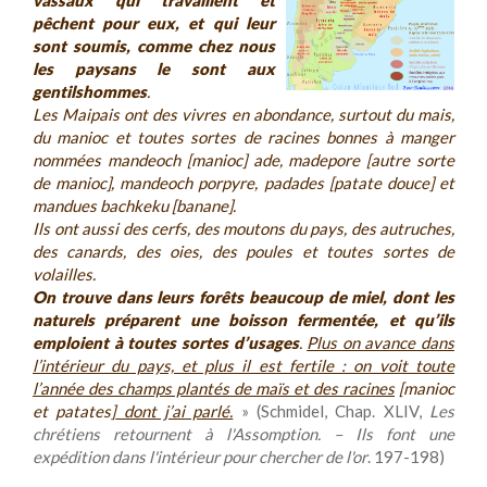
vassaux qui travaillent et
pêchent pour eux, et qui leur
sont soumis, comme chez nous
les paysans le sont aux
gentilshommes
.
Les Maipais ont des vivres en abondance, surtout du mais,
du manioc et toutes sortes de racines bonnes à manger
nommées
mandeoch
[manioc]
ade
,
madepore
[autre sorte
de manioc],
mandeoch
porpyre
,
padades
[patate douce] et
mandues bachkeku
[banane].
Ils ont aussi des cerfs, des moutons du pays, des autruches,
des canards, des oies, des poules et toutes sortes de
volailles.
On trouve dans leurs forêts beaucoup de miel, dont les
naturels préparent une boisson fermentée, et qu’ils
emploient à toutes sortes d’usages
.
Plus on avance dans
l’intérieur du pays, et plus il est fertile : on voit toute
l’année des champs plantés de maïs et des racines
[manioc
et patates]
dont j’ai parlé.
» (Schmidel, Chap. XLIV,
Les
chrétiens retournent à l'Assomption. – Ils font une
expédition dans l'intérieur pour chercher de l'or
. 197-198)