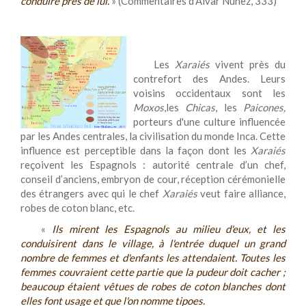
conduire près de lui.
» (Commentaires d'Alvar Núnez, 333)
Les
Xaraiés
vivent près du
contrefort des Andes. Leurs
voisins occidentaux sont les
Moxos
,les
Chicas
, les
Paicones,
porteurs d'une culture influencée
par les Andes centrales, la civilisation du monde Inca. Cette
influence est perceptible dans la façon dont les
Xaraiés
reçoivent les Espagnols : autorité centrale d’un chef,
conseil d’anciens, embryon de cour, réception cérémonielle
des étrangers avec qui le chef
Xaraiés
veut faire alliance,
robes de coton blanc, etc.
«
Ils mirent les Espagnols au milieu d'eux, et les
conduisirent dans le village, à l'entrée duquel un grand
nombre de femmes et d'enfants les attendaient. Toutes les
femmes couvraient cette partie que la pudeur doit cacher ;
beaucoup étaient vêtues de robes de coton blanches dont
elles font usage et que l'on nomme
tipoes
.