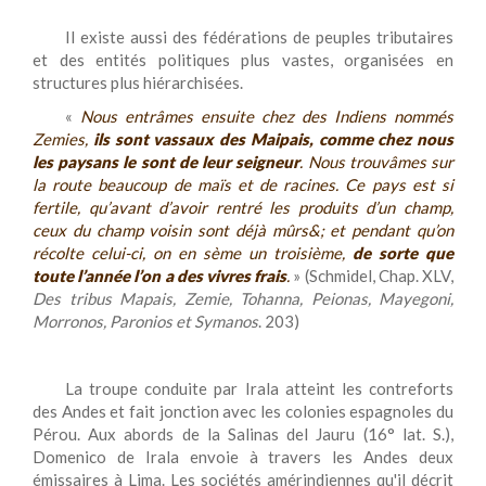
Il existe aussi des fédérations de peuples tributaires
et des entités politiques plus vastes, organisées en
structures plus hiérarchisées.
«
Nous entrâmes ensuite chez des Indiens nommés
Zemies
,
ils sont vassaux des Maipais, comme chez nous
les paysans le sont de leur seigneur
. Nous trouvâmes sur
la route beaucoup de maïs et de racines. Ce pays est si
fertile, qu’avant d’avoir rentré les produits d’un champ,
ceux du champ voisin sont déjà mûrs&; et pendant qu’on
récolte celui-ci, on en sème un troisième,
de sorte que
toute l’année l’on a des vivres frais
.
» (Schmidel, Chap. XLV,
Des tribus Mapais, Zemie, Tohanna, Peionas, Mayegoni,
Morronos, Paronios et Symanos
. 203)
La troupe conduite par Irala atteint les contreforts
des Andes et fait jonction avec les colonies espagnoles du
Pérou. Aux abords de la Salinas del Jauru (16° lat. S.),
Domenico de Irala envoie à travers les Andes deux
émissaires à Lima. Les sociétés amérindiennes qu'il décrit