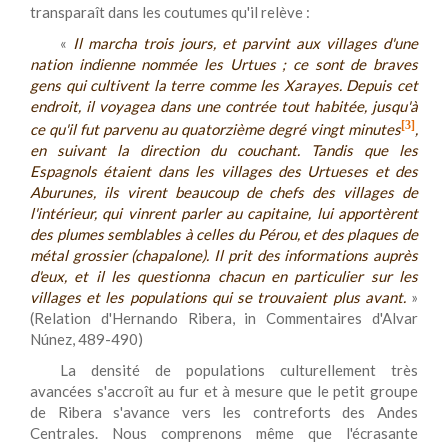
transparaît dans les coutumes qu'il relève :
«
Il marcha trois jours, et parvint aux villages d'une
nation indienne nommée les Urtues ; ce sont de braves
gens qui cultivent la terre comme les Xarayes. Depuis cet
endroit, il voyagea dans une contrée tout habitée, jusqu'à
[3]
ce qu'il fut parvenu au quatorzième degré vingt minutes
,
en suivant la direction du couchant. Tandis que les
Espagnols étaient dans les villages des Urtueses et des
Aburunes, ils virent beaucoup de chefs des villages de
l'intérieur, qui vinrent parler au capitaine, lui apportèrent
des plumes semblables à celles du Pérou, et des plaques de
métal grossier (
chapalone
). Il prit des informations auprès
d'eux, et il les questionna chacun en particulier sur les
villages et les populations qui se trouvaient plus avant.
»
(Relation d'Hernando Ribera, in Commentaires d'Alvar
Núnez, 489-490)
La densité de populations culturellement très
avancées s'accroît au fur et à mesure que le petit groupe
de Ribera s'avance vers les contreforts des Andes
Centrales. Nous comprenons même que l'écrasante