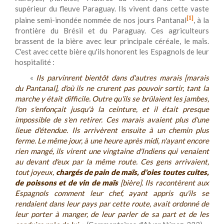
supérieur du fleuve Paraguay. Ils vivent dans cette vaste
[1]
plaine semi-inondée nommée de nos jours Pantanal
, à la
frontière du Brésil et du Paraguay. Ces agriculteurs
brassent de la bière avec leur principale céréale, le maïs.
C'est avec cette bière qu'ils honorent les Espagnols de leur
hospitalité :
«
Ils parvinrent bientôt dans d'autres marais [marais
du
Pantanal
], d'où ils ne crurent pas pouvoir sortir, tant la
marche y était difficile. Outre qu'ils se brûlaient les jambes,
l'on s'enfonçait jusqu'à la ceinture, et il était presque
impossible de s'en retirer. Ces marais avaient plus d'une
lieue d'étendue. Ils arrivèrent ensuite à un chemin plus
ferme. Le même jour, à une heure après midi, n'ayant encore
rien mangé, ils virent une vingtaine d'Indiens qui venaient
au devant d'eux par la même route. Ces gens arrivaient,
tout joyeux,
chargés de pain de maïs, d'oies toutes cuites,
de poissons et de vin de maïs
[bière]. Ils racontèrent aux
Espagnols comment leur chef, ayant appris qu'ils se
rendaient dans leur pays par cette route, avait ordonné de
leur porter à manger, de leur parler de sa part et de les