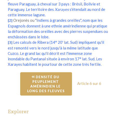
fleuve Paraguay, à cheval sur 3 pays : Brésil, Bolivie et
Paraguay. Le territoire des
Xarayes
s'étendait au nord de
cette immense lagune.
Orejonès ou
"Indiens à grandes oreilles", nom que les
[2]
Espagnols donnent à une ethnie amérindienne qui pratique
la déformation des oreilles avec des pierres suspendues ou
enchâssées dans le lobe.
Les calculs de Ribera (14° 20' lat. Sud) impliquent qu'il
[3]
est remonté vers le nord jusqu'à la même latitude que
Cuzco. Le grand lac qu'il décrit est l'immense zone
inondable du Pantanal située à environ 17° lat. Sud. Les
Xarayes habitent le pourtour de cette zone très fertile.
 DENSITÉ DU 
PEUPLEMENT 
Article 6 sur 6
AMÉRINDIEN LE 
LONG DES FLEUVES
Explorer