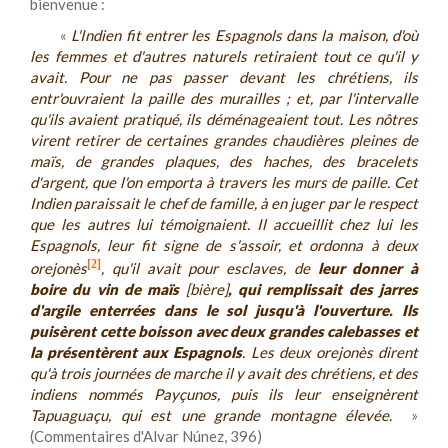
bienvenue :
«
L'Indien fit entrer les Espagnols dans la maison, d'où
les femmes et d'autres naturels retiraient tout ce qu'il y
avait. Pour ne pas passer devant les chrétiens, ils
entr'ouvraient la paille des murailles ; et, par l'intervalle
qu'ils avaient pratiqué, ils déménageaient tout. Les nôtres
virent retirer de certaines grandes chaudières pleines de
maïs, de grandes plaques, des haches, des bracelets
d'argent, que l'on emporta à travers les murs de paille. Cet
Indien paraissait le chef de famille, à en juger par le respect
que les autres lui témoignaient. Il accueillit chez lui les
Espagnols, leur fit signe de s'assoir, et ordonna à deux
[2]
orejonès
, qu'il avait pour esclaves, de
leur donner à
boire du vin de maïs
[bière]
, qui remplissait des jarres
d'argile enterrées dans le sol jusqu'à l'ouverture. Ils
puisèrent cette boisson avec deux grandes calebasses et
la présentèrent aux Espagnols
. Les deux orejonès dirent
qu'à trois journées de marche il y avait des chrétiens, et des
indiens nommés
Payçunos
, puis ils leur enseignèrent
Tapuaguaçu, qui est une grande montagne élevée.
»
(Commentaires d'Alvar Núnez, 396)