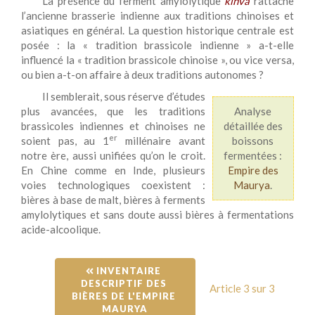
La présence du ferment amylolytique
kinva
rattache
l’ancienne brasserie indienne aux traditions chinoises et
asiatiques en général. La question historique centrale est
posée : la « tradition brassicole indienne » a-t-elle
influencé la « tradition brassicole chinoise », ou vice versa,
ou bien a-t-on affaire à deux traditions autonomes ?
Il semblerait, sous réserve d’études
plus avancées, que les traditions
Analyse
brassicoles indiennes et chinoises ne
détaillée des
er
soient pas, au 1
millénaire avant
boissons
notre ère, aussi unifiées qu’on le croit.
fermentées :
En Chine comme en Inde, plusieurs
Empire des
voies technologiques coexistent :
Maurya
.
bières à base de malt, bières à ferments
amylolytiques et sans doute aussi bières à fermentations
acide-alcoolique.
 INVENTAIRE 
DESCRIPTIF DES 
Article 3 sur 3
BIÈRES DE L'EMPIRE 
MAURYA