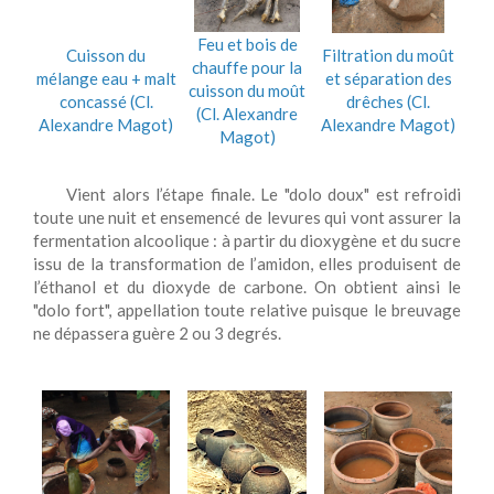
Feu et bois de
Cuisson du
Filtration du moût
chauffe pour la
mélange eau + malt
et séparation des
cuisson du moût
concassé (Cl.
drêches (Cl.
(Cl. Alexandre
Alexandre Magot)
Alexandre Magot)
Magot)
Vient alors l’étape finale. Le "dolo doux" est refroidi
toute une nuit et ensemencé de levures qui vont assurer la
fermentation alcoolique : à partir du dioxygène et du sucre
issu de la transformation de l’amidon, elles produisent de
l’éthanol et du dioxyde de carbone. On obtient ainsi le
"dolo fort", appellation toute relative puisque le breuvage
ne dépassera guère 2 ou 3 degrés.