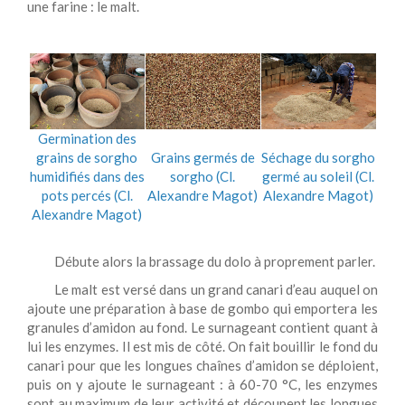
une farine : le malt.
Germination des
grains de sorgho
Grains germés de
Séchage du sorgho
humidifiés dans des
sorgho (Cl.
germé au soleil (Cl.
pots percés (Cl.
Alexandre Magot)
Alexandre Magot)
Alexandre Magot)
Débute alors la brassage du dolo à proprement parler.
Le malt est versé dans un grand canari d’eau auquel on
ajoute une préparation à base de gombo qui emportera les
granules d’amidon au fond. Le surnageant contient quant à
lui les enzymes. Il est mis de côté. On fait bouillir le fond du
canari pour que les longues chaînes d’amidon se déploient,
puis on y ajoute le surnageant : à 60-70 °C, les enzymes
sont au maximum de leur activité et découpent les longues