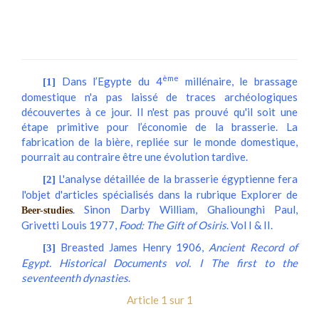
ème
Dans l’Egypte du 4
millénaire, le brassage
[1]
domestique n'a pas laissé de traces archéologiques
découvertes à ce jour. Il n'est pas prouvé qu'il soit une
étape primitive pour l’économie de la brasserie. La
fabrication de la bière, repliée sur le monde domestique,
pourrait au contraire être une évolution tardive.
L'analyse détaillée de la brasserie égyptienne fera
[2]
l'objet d'articles spécialisés dans la rubrique Explorer de
. Sinon Darby William, Ghaliounghi Paul,
Beer-studies
Grivetti Louis 1977,
Food: The Gift of Osiris
. Vol I & II.
Breasted James Henry 1906,
Ancient Record of
[3]
Egypt. Historical Documents vol. I The first to the
seventeenth dynasties
.
Article 1 sur 1