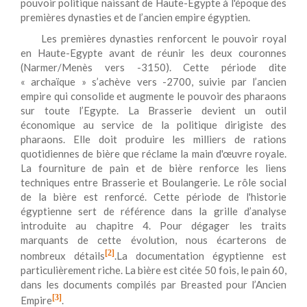
pouvoir politique naissant de Haute-Egypte à l'époque des
premières dynasties et de l’ancien empire égyptien.
Les premières dynasties renforcent le pouvoir royal
en Haute-Egypte avant de réunir les deux couronnes
(Narmer/Menès vers -3150). Cette période dite
« archaïque » s’achève vers -2700, suivie par l’ancien
empire qui consolide et augmente le pouvoir des pharaons
sur toute l’Egypte. La Brasserie devient un outil
économique au service de la politique dirigiste des
pharaons. Elle doit produire les milliers de rations
quotidiennes de bière que réclame la main d'œuvre royale.
La fourniture de pain et de bière renforce les liens
techniques entre Brasserie et Boulangerie. Le rôle social
de la bière est renforcé. Cette période de l'historie
égyptienne sert de référence dans la grille d’analyse
introduite au chapitre 4. Pour dégager les traits
marquants de cette évolution, nous écarterons de
[2]
nombreux détails
.La documentation égyptienne est
particulièrement riche. La bière est citée 50 fois, le pain 60,
dans les documents compilés par Breasted pour l’Ancien
[3]
Empire
.