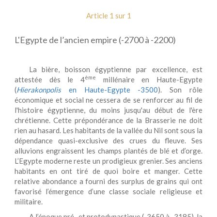
Article 1 sur 1
L'Egypte de l’ancien empire (-2700 à -2200)
La bière, boisson égyptienne par excellence, est
ème
attestée dès le 4
millénaire en Haute-Egypte
(
Hierakonpolis
en Haute-Egypte -3500
). Son rôle
économique et social ne cessera de se renforcer au fil de
l'histoire égyptienne, du moins jusqu'au début de l'ère
chrétienne. Cette prépondérance de la Brasserie ne doit
rien au hasard. Les habitants de la vallée du Nil sont sous la
dépendance quasi-exclusive des crues du fleuve. Ses
alluvions engraissent les champs plantés de blé et d’orge.
L’Egypte moderne reste un prodigieux grenier. Ses anciens
habitants en ont tiré de quoi boire et manger. Cette
relative abondance a fourni des surplus de grains qui ont
favorisé l’émergence d’une classe sociale religieuse et
militaire.
A l’époque pré- et protodynastique (-3650 à -3185), la