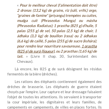
«
Pour le meilleur cheval (l’alimentation doit être)
2 dronas (13,2 kg) de grains, riz (sáli, vríhi,) orge,
“graines de famine” (priyangu) trempées ou cuites,
mudga cuit (Phraseolus Munga) ou másha
(Phraseolus Radiatus); 1 prastha (825 g) d’huile, 5
palas (255 g) de sel, 50 palas (2,5 kg) de chair, 1
ádhaka (3,3 kg) de bouillon (rasa) ou 2 ádhakas
(6,6 kg) de caillé, 5 palas (255 g) de sucre (kshára);
pour rendre leur nourriture savoureuse,
1 prastha
(825 g) de surá (liqueur)
, ou 2 prasthas (1,65 kg) de
lait.
» (Livre II chap. 30, Surintendant des
Chevaux).
Là encore, les 825 g de surā désignent les résidus
fermentés de la bière (drêches).
Les rations des éléphants contiennent également des
drêches de brasserie. Les éléphants de guerre étaient
choyés par l’empire. Leur capture et leur dressage faisaient
l’objet de toutes les attentions. Ils servaient à transporter
la cour impériale, les dignitaires et leurs familles, de
campements en campements, de villes en places fortes. Ils