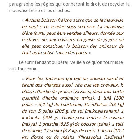
paragraphe les règles qui donneront le droit de recycler la
mauvaise bière et les drêches:
«
Aucune boisson fraîche autre que de la mauvaise
ne peut être vendue sous son prix. La mauvaise
bière (surā) peut être vendue ailleurs, donnée aux
esclaves ou aux ouvriers en guise de gages; ou
elle peut constituer la boisson des animaux de
trait ou la subsistance des porcs.
»
Le surintendant du bétail veille à ce qu’on fournisse
aux taureaux :
«
Pour les taureaux qui ont un anneau nasal et
tirent des charges aussi vite que les chevaux, ½
bhára d’herbe de prairie (yavasa), deux fois cette
quantité d’herbe ordinaire (trina), 1 tulá (100
palas = 5,1 kg) de tourteaux, 10 ádhakas (33 kg)
de son, 5 palas (205 g) de sel (mukhalavanam), 1
kudumba (206 g) d’huile pour frotter le naseau
(nasya), 1 prastha (825 g) de boisson (pána), 1 tulá
de viande, 1 ádhaka (3,3 kg) de curis, 1 drona (13,2
kg) d’orge ou de másha (Phraseolus Radiatus)