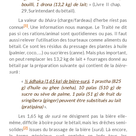
bouilli, 1 drona (13,2 kg) de lait;
» (Livre II chap.
29, Surintendant du bétail).
La valeur du
bhára
(charge/fardeau) d’herbe n’est pas
[1]
connue
. Une information nous manque. Le Traité ne dit
pas si ces rations/animal sont quotidiennes ou pas. Il faut
aussi relever l’utilisation des tourteaux comme aliments du
bétail. Ce sont les résidus du pressage des plantes à huile
(palmier, coco, …) ou sucrières (canne). Mais plus important,
on peut remplacer les 13,2 kg de lait + fourrages donné au
bétail par la préparation suivante qui contient de la
bière-
surā
:
«
½
ádhaka
(1,65 kg) de bière-
surá
, 1
prastha
(825
g)
d’huile ou ghee
(
sneha
), 10
palas
(510 g)
de
sucre ou sève de palme
, 1
pala
(51 g)
d
e
fruit du
sringibera
(ginger)
peuvent être substitués au lait
(
pratipána
)
».
Les 1,65 kg
de
surá
ne désignent pas la bière elle-
même, difficile à boire pour le bétail, mais les drêches semi-
[2]
solides
issues du brassage de la bière (
surá
). Là encore,
le terme générique
surā
englobe en Inde tous les