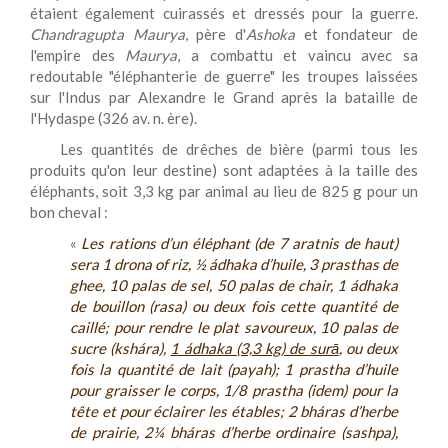
étaient également cuirassés et dressés pour la guerre.
Chandragupta Maurya
, père d'
Ashoka
et fondateur de
l'empire des
Maurya
, a combattu et vaincu avec sa
redoutable "éléphanterie de guerre" les troupes laissées
sur l'Indus par Alexandre le Grand après la bataille de
l'Hydaspe (326 av. n. ère).
Les quantités de drêches de bière (parmi tous les
produits qu'on leur destine) sont adaptées à la taille des
éléphants, soit 3,3 kg par animal au lieu de 825 g pour un
bon cheval :
«
Les rations d’un éléphant (de 7 aratnis de haut)
sera 1 drona of riz, ½ ádhaka d’huile, 3 prasthas de
ghee, 10 palas de sel, 50 palas de chair, 1 ádhaka
de bouillon (rasa) ou deux fois cette quantité de
caillé; pour rendre le plat savoureux, 10 palas de
sucre (kshára),
1 ádhaka (3,3 kg) de surā
, ou deux
fois la quantité de lait (payah); 1 prastha d’huile
pour graisser le corps, 1/8 prastha (idem) pour la
tête et pour éclairer les étables; 2 bháras d’herbe
de prairie, 2¼ bháras d’herbe ordinaire (sashpa),