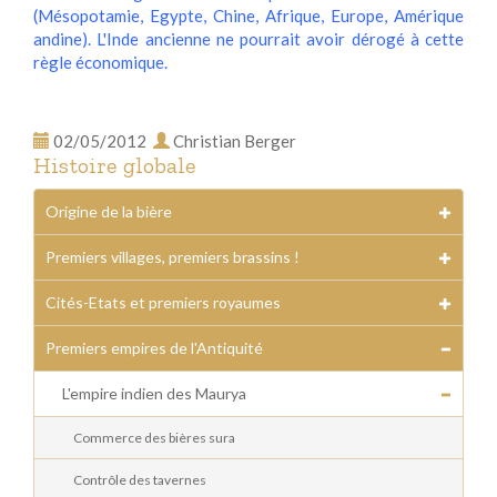
(Mésopotamie, Egypte, Chine, Afrique, Europe, Amérique
andine). L'Inde ancienne ne pourrait avoir dérogé à cette
règle économique.
02/05/2012
Christian Berger
Histoire globale
Origine de la bière
Premiers villages, premiers brassins !
Cités-Etats et premiers royaumes
Premiers empires de l'Antiquité
L'empire indien des Maurya
Commerce des bières sura
Contrôle des tavernes