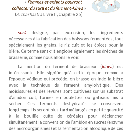
«
Femmes et enfants pourront
collecter du surā et du ferment-kinva
»
(
Arthashastra
Livre II, chapitre 25)
surā
désigne, par extension, les ingrédients
nécessaires à la fabrication des boissons fermentées, tout
spécialement les grains, le riz cuit et les épices pour la
bière. Ce terme sanskrit englobe également les drêches de
brasserie, comme nous allons le voir.
La mention du ferment de brasseur (
kinva
) est
intéressante. Elle signifie qu’à cette époque, comme à
l’époque védique qui précède, on brasse en Inde la bière
avec la technique du ferment amylolytique. Des
moisissures et des levures sont cultivées sur un substrat
d’amidon cuit, formés en boulettes ou gâteaux mis à
sécher. Ces ferments déshydratés se conservent
longtemps. Ils seront plus tard mélangés en petite quantité
à la bouillie cuite de céréales pour déclencher
simultanément la conversion de l’amidon en sucres (enzyme
des microorganismes) et la fermentation alcoolique de ces