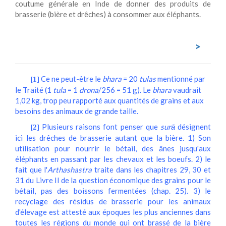
coutume générale en Inde de donner des produits de
brasserie (bière et drêches) à consommer aux éléphants.
>
Ce ne peut-être le
bhara
= 20
tulas
mentionné par
[1]
le Traité (1
tula
= 1
drona
/256 = 51 g). Le
bhara
vaudrait
1,02 kg, trop peu rapporté aux quantités de grains et aux
besoins des animaux de grande taille.
Plusieurs raisons font penser que
surā
désignent
[2]
ici les drêches de brasserie autant que la bière. 1) Son
utilisation pour nourrir le bétail, des ânes jusqu'aux
éléphants en passant par les chevaux et les boeufs. 2) le
fait que l'
Arthashastra
traite dans les chapitres 29, 30 et
31 du Livre II de la question économique des grains pour le
bétail, pas des boissons fermentées (chap. 25). 3) le
recyclage des résidus de brasserie pour les animaux
d'élevage est attesté aux époques les plus anciennes dans
toutes les régions du monde qui ont brassé de la bière