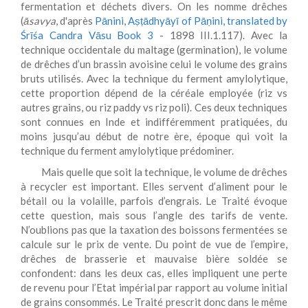
fermentation et déchets divers. On les nomme drêches
(
savya
, d'après
P
nini
,
Aṣṭādhyāyī of Pāṇini, translated by
ā
ā
Śrīśa Candra Vāsu Book 3
- 1898 III.1.117). Avec la
technique occidentale du maltage (germination), le volume
de drêches d’un brassin avoisine celui le volume des grains
bruts utilisés. Avec la technique du ferment amylolytique,
cette proportion dépend de la céréale employée (riz vs
autres grains, ou riz paddy vs riz poli). Ces deux techniques
sont connues en Inde et indifféremment pratiquées, du
moins jusqu’au début de notre ère, époque qui voit la
technique du ferment amylolytique prédominer.
Mais quelle que soit la technique, le volume de drêches
à recycler est important. Elles servent d’aliment pour le
bétail ou la volaille, parfois d’engrais. Le Traité évoque
cette question, mais sous l’angle des tarifs de vente.
N’oublions pas que la taxation des boissons fermentées se
calcule sur le prix de vente. Du point de vue de l’empire,
drêches de brasserie et mauvaise bière soldée se
confondent: dans les deux cas, elles impliquent une perte
de revenu pour l’Etat impérial par rapport au volume initial
de grains consommés. Le Traité prescrit donc dans le même