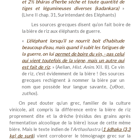
et 2½ bháras d’herbe sèche et toute quantité de
tiges et légumineuses diverses (
kadankara
)
»
(Livre II chap. 31, Surintendant des Eléphants)
Les sources grecques disent qu’on fait boire de
la bière de riz aux éléphants de guerre.
«
L’éléphant lorsqu’il se nourrit boit d’habitude
beaucoup d’eau, mais quand il subit les fatigues de
la guerre, on lui
permet de boire du vin, - pas celui
qui vient toutefois de la vigne, mais un autre qui
est fait de riz
.
» (Aelian,
Hist. Anim
. XII. 8). Ce vin
de riz, c'est évidemment de la bière ! (les sources
grecques rechignent à nommer la bière par un
nom que possède leur langue savante,
ζυϴοσ,
zuthos
).
On peut douter qu’un grec, familier de la culture
vinicole, ait compris la différence entre la bière de riz
proprement dite et la drêche (résidus des grains après
fermentation alcoolique de la bière) issue de cette même
bière. Mais le texte indien de l'
Arthashastra
(
1 ádhaka (3,3
kg) de surā
) vient corroborer le témoignage grec sur la