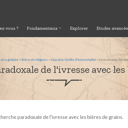
ez-vous ?
Fondamentaux
Explorer
Etudes avancé
toire globale
>
Bière et religions
>
Dao et la Quête d'Immortalité
> Ivresse avec les bi
adoxale de l'ivresse avec les
herche paradoxale de l'ivresse avec les bières de grains.