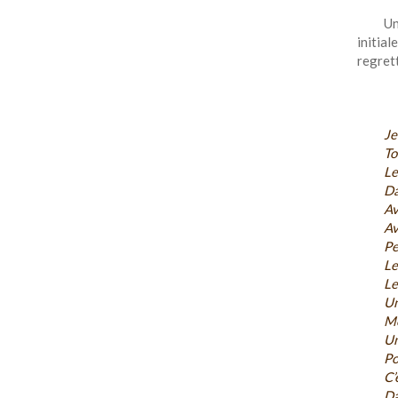
U
initia
regret
Je
To
Le
Da
Av
Av
Pe
Le
Le
Un
Mo
Un
Po
C’
Da