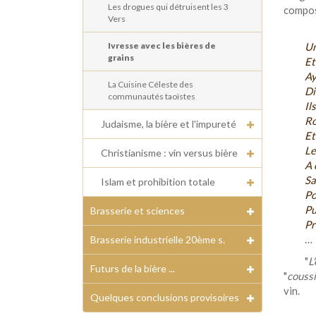
Les drogues qui détruisent les 3
compo
Vers
Ivresse avec les bières de
Un
grains
Et
Ay
La Cuisine Céleste des
Di
communautés taoïstes
Il
Ro
Judaisme, la bière et l'impureté
Et
Le
Christianisme : vin versus bière
A 
Sa
Islam et prohibition totale
Po
Pu
Brasserie et sciences
Pr
…
Brasserie industrielle 20ème s.
"
L
Futurs de la bière ...
"
couss
vin.
Quelques conclusions provisoires