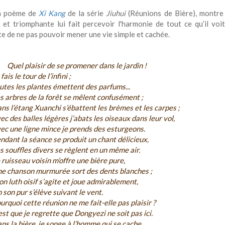
n poème de
Xi
Kang
de la série
Jiuhui
(Réunions de Bière), montre c
le et triomphante lui fait percevoir l'harmonie de tout ce qu’il voi
te de ne pas pouvoir mener une vie simple et cachée.
Quel plaisir de se promener dans le jardin !
 fais le tour de l’infini ;
utes les plantes émettent des parfums...
s arbres de la forêt se mêlent confusément ;
ns l’étang Xuanchi s’ébattent les brèmes et les carpes ;
ec des balles légères j’abats les oiseaux dans leur vol,
ec une ligne mince je prends des esturgeons.
ndant la séance se produit un chant délicieux,
s souffles divers se règlent en un même air.
 ruisseau voisin m’offre une bière pure,
e chanson murmurée sort des dents blanches ;
n luth oisif s’agite et joue admirablement,
 son pur s’élève suivant le vent.
urquoi cette réunion ne me fait-elle pas plaisir ?
est que je regrette que Dongyezi ne soit pas ici.
ns la bière, je songe à l’homme qui se cache,