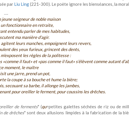
sée par
Liu Ling
(221-300). Le poète ignore les bienséances, la morale
….
 jeune seigneur de noble maison
 un fonctionnaire en retraite,
ant entendu parler de mes habitudes,
scutent ma manière d’agir.
s agitent leurs manches, empoignent leurs revers,
ulent des yeux furieux, grincent des dents,
 m’exposent les règles de la politesse :
s «comme il faut» et «pas comme il faut» s’élèvent comme autant d’abe
ce moment, le maître
isit une jarre, prend un pot,
rte la coupe à sa bouche et hume la bière;
is, secouant sa barbe, il allonge les jambes,
enant pour oreiller le ferment, pour coussins les drêches.
'oreiller de ferments
" (
qu
=petites galettes séchées de riz ou de mil
in de drêches
" sont deux allusions limpides à la fabrication de la bi