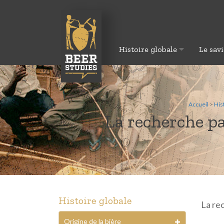
Histoire globale
Le savi
Accueil
>
His
La recherche par
Histoire globale
La rec
Origine de la bière