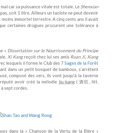
al car sa puissance vitale est totale. Le
Shenxian
pas, soit 1 litre. Ailleurs un taoïste ne peut devenir
 moins immortel terrestre. A cinq cents ans il avait
que certaines drogues procurent une tolérance à
ne «
Dissertation sur le Nourrissement du Principe
ale,
Xi Kang
reçoit chez lui ses amis
Ruan Ji
,
Xiang
vec lesquels il forme le Club des
7 Sages de la Forêt
usant dans un petit bosquet de bambous, s’arrêtent
usé, composé des vers, ils vont jusqu'à la taverne
 réputé avoir créé la mélodie
jiu-kang
( 酒狂, litt.
 à sept cordes.
nses dans la « Chanson de la Vertu de la Bière »