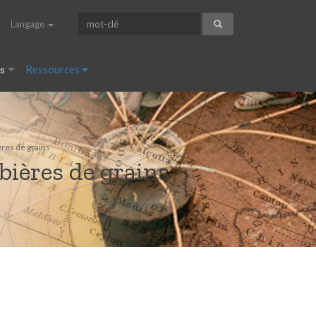
Langage
es
Ressources
ères de grains
 bières de grains