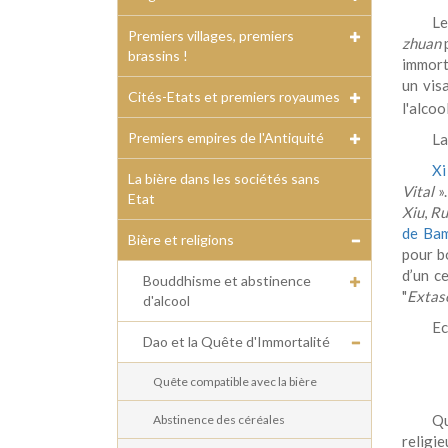
L
Premiers villages, premiers
zhuan
p
brassins !
immorte
un vis
Cités-Etats et premiers royaumes
l'alcoo
Premiers empires de l'Antiquité
La
Xi
La bière dans les sociétés sans
Vital
».
Etat
Xiu
,
Ru
de Ba
Bière et religions
pour b
d’un c
Bouddhisme et abstinence
"
Extase
d'alcool
Ec
Dao et la Quête d'Immortalité
Quête compatible avec la bière
Qu
Abstinence des céréales
religi