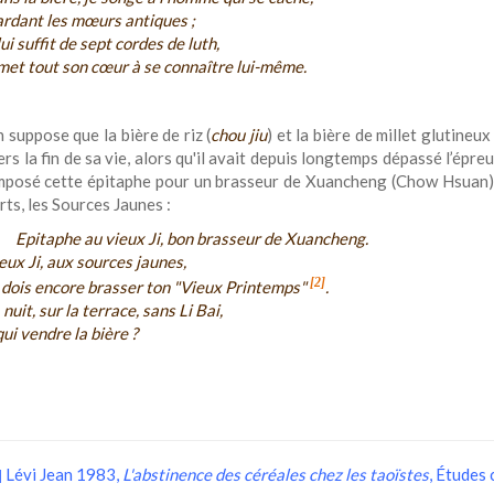
rdant les mœurs antiques ;
 lui suffit de sept cordes de luth,
 met tout son cœur à se connaître lui-même.
 suppose que la bière de riz (
chou jiu
) et la bière de millet glutineux 
rs la fin de sa vie, alors qu'il avait depuis longtemps dépassé l’épre
omposé cette épitaphe pour un brasseur de Xuancheng (Chow Hsuan) 
ts, les Sources Jaunes :
Epitaphe au vieux Ji, bon brasseur de Xuancheng.
eux Ji, aux sources jaunes,
[2]
 dois encore brasser ton "Vieux Printemps"
.
 nuit, sur la terrace, sans Li Bai,
qui vendre la bière ?
Lévi Jean 1983,
L
'abstinence des céréales chez les taoïstes
, Études 
]