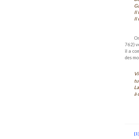
Ga
Il
Il
On
762) ve
il a c
des mor
Vi
tu
La
à 
[1