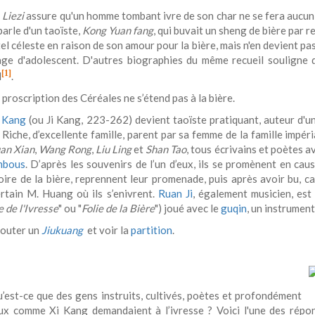
e
Liezi
assure qu'un homme tombant ivre de son char ne se fera aucun m
arle d'un taoïste,
Kong Yuan fang
, qui buvait un sheng de bière par re
l céleste en raison de son amour pour la bière, mais n'en devient pas
age d'adolescent. D'autres biographies du même recueil souligne 
[1]
l
.
 proscription des Céréales ne s’étend pas à la bière.
 Kang
(ou Ji Kang, 223-262) devient taoïste pratiquant, auteur d'u
 Riche, d’excellente famille, parent par sa femme de la famille impéri
an
Xian
,
Wang
Rong
,
Liu
Ling
et
Shan
Tao
, tous écrivains et poètes a
mbous
. D’après les souvenirs de l’un d’eux, ils se promènent en ca
oire de la bière, reprennent leur promenade, puis après avoir bu, ca
ertain M. Huang où ils s’enivrent.
Ruan Ji
, également musicien, est
 de l'Ivresse
" ou "
Folie de la Bière
") joué avec le
guqin
, un instrument
outer un
Jiukuang
et voir la
partition
.
’est-ce que des gens instruits, cultivés, poètes et profondément
eux comme Xi Kang demandaient à l’ivresse ? Voici l'une des répo