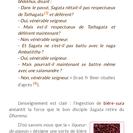
bhikkhus, disant :
- Dans le passé, Sagata n'était-il pas respectueux
[3]
de Tathagata
et déférent?
- Oui, vénérable seigneur.
- Mais est-il respectueux de Tathagata et
déférent maintenant?
- Non, vénérable seigneur.
- Et Sagata ne s'est-il pas battu avec le naga
Ambatittha ?
- Oui, vénérable seigneur.
- Mais pourrait-il maintenant se battre même
avec une salamandre ?
»
- Non, vénérable seigneur.
(trad. fr
Beer-studies
[4]
d'après
).
L'enseignement est clair : l’ingestion de
bière-
s
ura
anéantit la force que le bon disciple
Sagata
retire du
Dhamma
.
D'où savons-nous que la «
liqueur-
de-pigeon
» désigne une sorte de bière