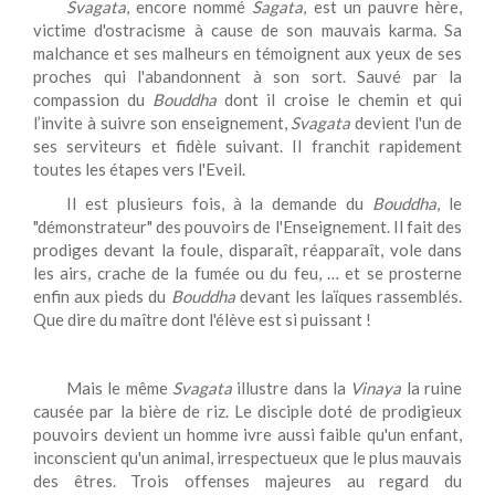
Svagata
, encore nommé
Sagata
, est un pauvre hère,
victime d'ostracisme à cause de son mauvais karma. Sa
malchance et ses malheurs en témoignent aux yeux de ses
proches qui l'abandonnent à son sort. Sauvé par la
compassion du
Bouddha
dont il croise le chemin et qui
l’invite à suivre son enseignement,
Svagata
devient l'un de
ses serviteurs et fidèle suivant. Il franchit rapidement
toutes les étapes vers l'Eveil.
Il est plusieurs fois, à la demande du
Bouddha
, le
"démonstrateur" des pouvoirs de l'Enseignement. Il fait des
prodiges devant la foule, disparaît, réapparaît, vole dans
les airs, crache de la fumée ou du feu, … et se prosterne
enfin aux pieds du
Bouddha
devant les laïques rassemblés.
Que dire du maître dont l'élève est si puissant !
Mais le même
Svagata
illustre dans la
Vinaya
la ruine
causée par la bière de riz. Le disciple doté de prodigieux
pouvoirs devient un homme ivre aussi faible qu'un enfant,
inconscient qu'un animal, irrespectueux que le plus mauvais
des êtres. Trois offenses majeures au regard du