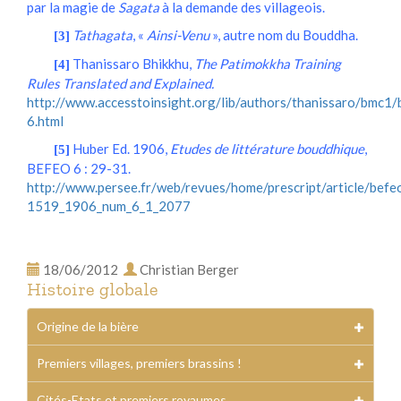
par la magie de
Sagata
à la demande des villageois.
Tathagata
, «
Ainsi-Venu
», autre nom du Bouddha.
[3]
Thanissaro Bhikkhu,
The Patimokkha Training
[4]
Rules Translated and Explained.
http://www.accesstoinsight.org/lib/authors/thanissaro/bmc1
6.html
Huber Ed. 1906,
Etudes de littérature bouddhique
,
[5]
BEFEO 6 : 29-31.
http://www.persee.fr/web/revues/home/prescript/article/bef
1519_1906_num_6_1_2077
18/06/2012
Christian Berger
Histoire globale
Origine de la bière
Premiers villages, premiers brassins !
Cités-Etats et premiers royaumes