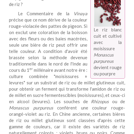
de riz ?
Le Commentaire de la
Vinaya
précise que ce nom dérive de la couleur
rouge-violacée des pattes de pigeon. Si
Le riz blanc
on exclut une coloration de la boisson
cuit et cultivé
avec des fleurs ou des baies macérées,
avec la
seule une bière de riz peut offrir une
moisissure
telle couleur. A condition d'avoir été
Monascus
brassée selon la méthode devenue
purpureus
traditionnelle dans le nord de l'Inde au
devient rouge
er
cours du 1
millénaire avant notre ère :
ou pourpre
culture combinée "moisissures +
levures" sur un substrat de riz ou de millet glutineux cuit,
pour obtenir un ferment qui transforme l'amidon de riz ou
de millet en sucre fermentescibles (moisissures), et ceux-ci
en alcool (levures). Les souches de
Rhizopus
ou de
Monascus
purpureus
confèrent une couleur rouge-
orangé-violet au riz. En Chine ancienne, certaines bières
de riz ou millet glutineux sont classées d'après cette
gamme de couleurs, car il existe des variétés de riz
naturellement colorés : violets, bruns ou noirs. Comme