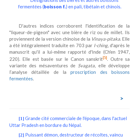
Désignations des bières et autres boissons
fermentées (
boisson f.
) en pali, tibétain et chinois.
D'autres indices corroborent l'identification de la
"liqueur-de-pigeon" avec une bière de riz ou de millet. Ils
proviennent de la version chinoise de la
Vinaya-pitaka
. Elle
a été intégralement traduite en 703 par
I-ching
, d'après le
manuscrit qu'il a lui-même rapporté d'Inde (Ch'en 1947,
[5]
220). Elle est basée sur le Canon sanskrit
. Outre sa
variante des mésaventures de
Svagata
, elle développe
l’analyse détaillée de la
proscription des boissons
fermentées
.
>
Grande cité commerciale de l'époque, dans l'actuel
[1]
Uttar Pradesh en bordure du Népal.
Puissant démon, destructeur de récoltes, vaincu
[2]