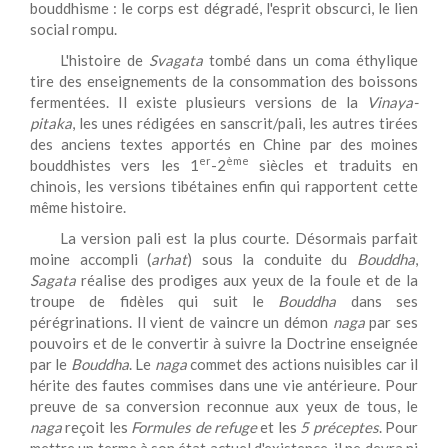
bouddhisme : le corps est dégradé, l'esprit obscurci, le lien
social rompu.
L'histoire de
Svagata
tombé dans un coma éthylique
tire des enseignements de la consommation des boissons
fermentées. Il existe plusieurs versions de la
Vinaya-
pitaka
, les unes rédigées en sanscrit/pali, les autres tirées
des anciens textes apportés en Chine par des moines
er
ème
bouddhistes vers les 1
-2
siècles et traduits en
chinois, les versions tibétaines enfin qui rapportent cette
même histoire.
La version pali est la plus courte. Désormais parfait
moine accompli (
arhat
) sous la conduite du
Bouddha
,
Sagata
réalise des prodiges aux yeux de la foule et de la
troupe de fidèles qui suit le
Bouddha
dans ses
pérégrinations. Il vient de vaincre un démon
naga
par ses
pouvoirs et de le convertir à suivre la Doctrine enseignée
par le
Bouddha
. Le
naga
commet des actions nuisibles car il
hérite des fautes commises dans une vie antérieure. Pour
preuve de sa conversion reconnue aux yeux de tous, le
naga
reçoit les
Formules de refuge
et les
5 préceptes
. Pour