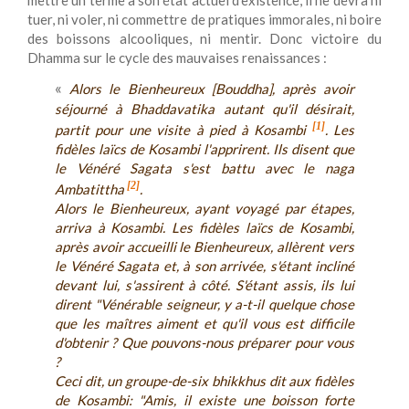
mettre un terme à son état actuel d'existence, il ne devra ni
tuer, ni voler, ni commettre de pratiques immorales, ni boire
des boissons alcooliques, ni mentir. Donc victoire du
Dhamma sur le cycle des mauvaises renaissances :
«
Alors le Bienheureux [Bouddha], après avoir
séjourné à Bhaddavatika autant qu'il désirait,
[1]
partit pour une visite à pied à Kosambi
. Les
fidèles laïcs de Kosambi l'apprirent. Ils disent que
le Vénéré Sagata s'est battu avec le naga
[2]
Ambatittha
.
Alors le Bienheureux, ayant voyagé par étapes,
arriva à Kosambi. Les fidèles laïcs de Kosambi,
après avoir accueilli le Bienheureux, allèrent vers
le Vénéré Sagata et, à son arrivée, s'étant incliné
devant lui, s'assirent à côté. S'étant assis, ils lui
dirent "Vénérable seigneur, y a-t-il quelque chose
que les maîtres aiment et qu'il vous est difficile
d'obtenir ? Que pouvons-nous préparer pour vous
?
Ceci dit, un groupe-de-six bhikkhus dit aux fidèles
de Kosambi: "Amis, il existe une boisson forte