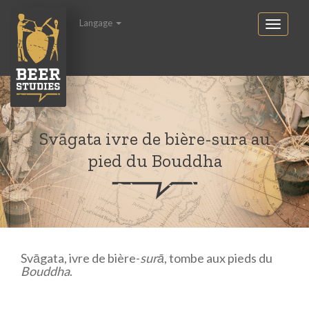
Langage
Svāgata ivre de bière-sura au
pied du Bouddha
Svāgata, ivre de bière-
surā
, tombe aux pieds du
Bouddha
.