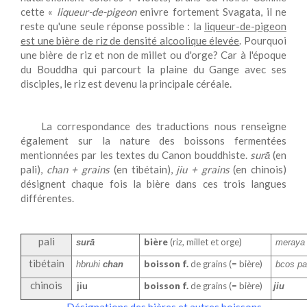
cette «
liqueur-de-pigeon
enivre fortement Svagata, il ne
reste qu'une seule réponse possible : la
liqueur-de-pigeon
est une bière de riz de densité alcoolique élevée
. Pourquoi
une bière de riz et non de millet ou d'orge? Car à l'époque
du Bouddha qui parcourt la plaine du Gange avec ses
disciples, le riz est devenu la principale céréale.
La correspondance des traductions nous renseigne
également sur la nature des boissons fermentées
mentionnées par les textes du Canon bouddhiste.
surā
(en
pali),
chan + grains
(en tibétain),
jiu + grains
(en chinois)
désignent chaque fois la bière dans ces trois langues
différentes.
pali
bière
(riz, millet et orge)
surā
meraya
tibétain
boisson
f.
de grains (= bière)
hbruhi
chan
bcos p
chinois
boisson f.
de grains (= bière)
jiu
jiu