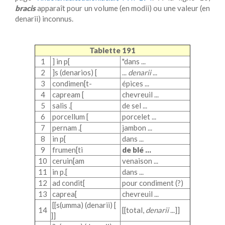
bracis
apparaît pour un volume (en modii) ou une valeur (en
denarii) inconnus.
Tablette 191
1
] in p[
"
dans ...
2
]s (denarios) [
...
denarii
...
3
condimen[t-
épices
...
4
capream [
chevreuil
...
5
salis .[
de
sel ...
6
porcellum [
porcelet
...
7
pernam .[
jambon
...
8
in p
[
dans
...
9
frumen[ti
de blé
...
10
ceruin[am
ven
aison ...
11
in p.[
dans
...
12
ad condit[
pour condiment
(?)
13
caprea[
chevreuil
...
[[s(umma) (denarii) [
14
[[total,
denarii
...]]
]]