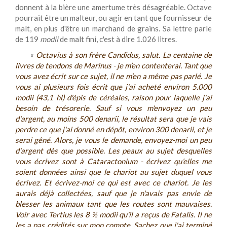
donnent à la bière une amertume très désagréable. Octave
pourrait être un malteur, ou agir en tant que fournisseur de
malt, en plus d'être un marchand de grains. Sa lettre parle
de 119
modii
de malt fini, c'est à dire 1.026 litres.
«
Octavius à son frère Candidus, salut. La centaine de
livres de tendons de Marinus - je m’en contenterai. Tant que
vous avez écrit sur ce sujet, il ne m’en a même pas parlé. Je
vous ai plusieurs fois écrit que j'ai acheté environ 5.000
modii (43,1 hl) d'épis de céréales, raison pour laquelle j'ai
besoin de trésorerie. Sauf si vous m'envoyez un peu
d'argent, au moins 500 denarii, le résultat sera que je vais
perdre ce que j'ai donné en dépôt, environ 300 denarii, et je
serai gêné. Alors, je vous le demande, envoyez-moi un peu
d'argent dès que possible. Les peaux au sujet desquelles
vous écrivez sont à Cataractonium - écrivez qu’elles me
soient données ainsi que le chariot au sujet duquel vous
écrivez. Et écrivez-moi ce qui est avec ce chariot. Je les
aurais déjà collectées, sauf que je n'avais pas envie de
blesser les animaux tant que les routes sont mauvaises.
Voir avec Tertius les 8 ½ modii qu'il a reçus de Fatalis. Il ne
les a pas crédités sur mon compte. Sachez que j'ai terminé