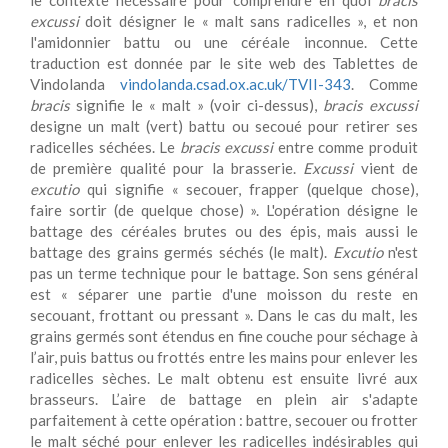
le contexte nécessaire pour comprendre en quoi
bracis
excussi
doit désigner le « malt sans radicelles », et non
l'amidonnier battu ou une céréale inconnue. Cette
traduction est donnée par le site web des Tablettes de
Vindolanda
vindolanda.csad.ox.ac.uk/TVII-343
. Comme
bracis
signifie le « malt » (voir ci-dessus),
bracis excussi
designe un malt (vert) battu ou secoué pour retirer ses
radicelles séchées. Le
bracis excussi
entre comme produit
de première qualité pour la brasserie.
Excussi
vient de
excutio
qui signifie « secouer, frapper (quelque chose),
faire sortir (de quelque chose) ». L'opération désigne le
battage des céréales brutes ou des épis, mais aussi le
battage des grains germés séchés (le malt).
Excutio
n'est
pas un terme technique pour le battage. Son sens général
est « séparer une partie d'une moisson du reste en
secouant, frottant ou pressant ». Dans le cas du malt, les
grains germés sont étendus en fine couche pour séchage à
l’air, puis battus ou frottés entre les mains pour enlever les
radicelles sèches. Le malt obtenu est ensuite livré aux
brasseurs. L’aire de battage en plein air s'adapte
parfaitement à cette opération : battre, secouer ou frotter
le malt séché pour enlever les radicelles indésirables qui