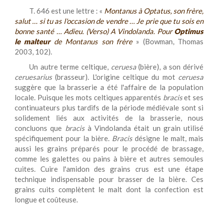
T. 646 est une lettre : «
Montanus à Optatus, son frère,
salut … si tu as l'occasion de vendre … Je prie que tu sois en
bonne santé … Adieu. (Verso) A Vindolanda. Pour
Optimus
le malteur
de Montanus son frère
» (Bowman, Thomas
2003, 102).
Un autre terme celtique,
ceruesa
(bière), a son dérivé
ceruesarius
(brasseur). L'origine celtique du mot
ceruesa
suggère que la brasserie a été l'affaire de la population
locale. Puisque les mots celtiques apparentés
bracis
et ses
continuateurs plus tardifs de la période médiévale sont si
solidement liés aux activités de la brasserie, nous
concluons que
bracis
à Vindolanda était un grain utilisé
spécifiquement pour la bière.
Bracis
désigne le malt, mais
aussi les grains préparés pour le procédé de brassage,
comme les galettes ou pains à bière et autres semoules
cuites. Cuire l'amidon des grains crus est une étape
technique indispensable pour brasser de la bière. Ces
grains cuits complètent le malt dont la confection est
longue et coûteuse.