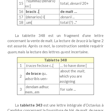
?s(umma) (denarii)
15
total,
denarii
20+
xx [
16
braci
s
.[
de
malt ...
17
(denarios) i[
denarii
...
18
.um[
total (?) ..."
La tablette 348 est un fragment d’une lettre
concernant la vente de malt. La lecture de
brace
à la ligne 2
est assurée. Après ce mot, la construction semble requérir
quam
, mais la lecture des lettres
qu
est incertaine.
Tablette 348
1
traces
fe
cisse c..[
…
to have done [
about
the
malt
,
de brace
qu..
2
which you are
adscribis uen-
assigning
dendam
adhuc
3
for
sale ...
mem...em
La
tablette 343
est une lettre intégrale d’Octavius à
Candidus concernant la fourniture de blé, de malt, de peaux