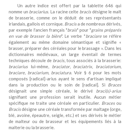
Un autre indice est offert par la tablette 646 qui
nomme un
braciarius
. La racine celte
bracis
désigne le malt
de brasserie, comme on le déduit de ses représentants
irlandais, gallois et cornique.
Bracis
a de nombreux dérivés,
par exemple l'ancien français "
brais
" pour "
grains préparés
en vue de brasser la bière
". Le verbe *
braciare
se réfère
également au même domaine sémantique et signifie «
brasser, préparer des céréales pour le brassage ». Dans les
dictionnaires médiévaux, un large éventail de termes
techniques découle de
bracis
, tous associés à la brasserie:
braciarius
lui-même,
braciator
,
braciatrix
,
braciatorium
,
braciare
,
braciarium
,
braciatura
. Voir § 6 pour les mots
composés [radical]-arius ayant le sens d'artisan impliqué
dans la production ou le soin de [radical]. Si
Braces
désignait une simple céréale, le dérivé
braci(s)
-
arius
signifiant une profession serait inutile. Aucun métier
spécifique ne traite une céréale en particulier.
Braces
ou
Bracis
désigne une céréale transformée par maltage (orge,
blé, avoine, épeautre, seigle, etc.) et ses dérivés le métier
de malteur ou de brasseur et les équipements liés à la
malterie ou la brasserie.