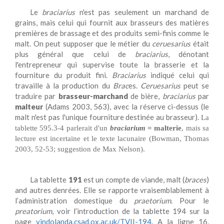
Le
braciarius
n'est pas seulement un marchand de
grains, mais celui qui fournit aux brasseurs des matières
premières de brassage et des produits semi-finis comme le
malt. On peut supposer que le métier du
ceruesarius
était
plus général que celui de
braciarius
, dénotant
l'entrepreneur qui supervise toute la brasserie et la
fourniture du produit fini.
Braciarius
indiqué celui qui
travaille à la production du
Brac
es.
Ceruesarius
peut se
traduire par
brasseur-marchand
de bière,
braciarius
par
malteur
(Adams 2003, 563), avec la réserve ci-dessus (le
malt n'est pas l'unique fourniture destinée au brasseur).
La
tablette 595.3-4 parlerait d'un
braciarium
= malterie
, mais sa
lecture est incertaine et le texte lacunaire (Bowman, Thomas
2003, 52-53; suggestion de Max Nelson).
La tablette
191
est un compte de viande, malt (
braces
)
and autres denrées. Elle se rapporte vraisemblablement à
l’administration domestique du
praetorium
. Pour le
preatorium
, voir l’introduction de la tablette 194 sur la
page
vindolanda.csad.ox.ac.uk/TVII-194
. A la ligne 16,