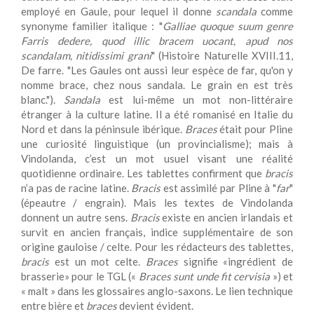
employé en Gaule, pour lequel il donne
scandala
comme
synonyme familier italique : "
Galliae quoque suum genre
Farris dedere, quod illic bracem uocant, apud nos
scandalam, nitidissimi grani
" (Histoire Naturelle XVIII.11,
De farre. "Les Gaules ont aussi leur espèce de far, qu'on y
nomme brace, chez nous sandala. Le grain en est très
blanc.").
Sandala
est lui-même un mot non-littéraire
étranger à la culture latine. Il a été romanisé en Italie du
Nord et dans la péninsule ibérique.
Braces
était pour Pline
une curiosité linguistique (un provincialisme); mais à
Vindolanda, c’est un mot usuel visant une réalité
quotidienne ordinaire. Les tablettes confirment que
bracis
n’a pas de racine latine.
Bracis
est assimilé par Pline à "
far
"
(épeautre / engrain). Mais les textes de Vindolanda
donnent un autre sens.
Bracis
existe en ancien irlandais et
survit en ancien français, indice supplémentaire de son
origine gauloise / celte. Pour les rédacteurs des tablettes,
bracis
est un mot celte.
Braces
signifie «ingrédient de
brasserie» pour le TGL («
Braces sunt unde fit cervisia
») et
« malt » dans les glossaires anglo-saxons. Le lien technique
entre bière et
braces
devient évident.