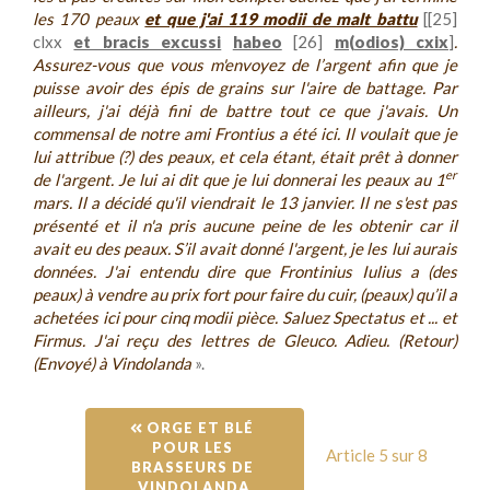
les 170 peaux
et que j'ai 119 modii de malt battu
[[25]
clxx
et bracis excussi
habeo
[26]
m(odios) cxix
]
.
Assurez-vous que vous m'envoyez de l’argent afin que je
puisse avoir des épis de grains sur l'aire de battage. Par
ailleurs, j'ai déjà fini de battre tout ce que j'avais. Un
commensal de notre ami Frontius a été ici. Il voulait que je
lui attribue (?) des peaux, et cela étant, était prêt à donner
er
de l'argent. Je lui ai dit que je lui donnerai les peaux au 1
mars. Il a décidé qu'il viendrait le 13 janvier. Il ne s'est pas
présenté et il n'a pris aucune peine de les obtenir car il
avait eu des peaux. S’il avait donné l'argent, je les lui aurais
données. J'ai entendu dire que Frontinius Iulius a (des
peaux) à vendre au prix fort pour faire du cuir, (peaux) qu’il a
achetées ici pour cinq modii pièce. Saluez Spectatus et ... et
Firmus. J'ai reçu des lettres de Gleuco. Adieu. (Retour)
(Envoyé) à Vindolanda
».
 ORGE ET BLÉ 
POUR LES 
Article 5 sur 8
BRASSEURS DE 
VINDOLANDA